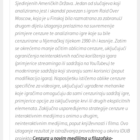
Sjedinjenih Američkih Država. Jedan od slučajeva koji
analiziramo jest i skandal povezan s igrom
Raid Over
Moscow
, koja je u Finskoj bila razmatrana za zabranu.U
drugom dijelu izlaganja prelazimo na suvremenije
primjere cenzure te analiziramo igre koje su bile
cenzurirane u Njemačkoj tijekom 1990-ih i kasnije. Zatim
se okrećemo manje očitim oblicima cenzure, uključujući
ograničenja neinteraktivnih načina korištenja igara
(primjerice streaminga ili sadržaja na YouTubeu) te
moderiranje sadržaja koji stvaraju sami korisnici (poput
modifikacija igara). Naposljetku ističemo oblike cenzure
specifične za videoigre, uključujući ugrađene mehanike
koje igračima omogućuju da sami cenzuriraju sadržaj igre,
primjerice opcije za isključivanje krvi ili drugih eksplicitnih
elemenata. Zaključno uspoređujemo strategije cenzure u
interaktivnim medijima s onima u drugim,
neinteraktivnim medijima, poput književnosti i filma. Ovo
izlaganje rezultat je istraživanja provedenog u okviru IDUB
projekta
Cenzura u novim medijima u filozofsko-