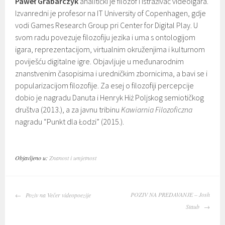
Paweł Grabarczyk
analitički je filozof i istraživač videoigara.
Izvanredni je profesor na IT University of Copenhagen, gdje
vodi Games Research Group pri Center for Digital Play. U
svom radu povezuje filozofiju jezika i uma s ontologijom
igara, reprezentacijom, virtualnim okruženjima i kulturnom
poviješću digitalne igre. Objavljuje u međunarodnim
znanstvenim časopisima i uredničkim zbornicima, a bavi se i
popularizacijom filozofije. Za esej o filozofiji percepcije
dobio je nagradu Danuta i Henryk Hiż Poljskog semiotičkog
društva (2013.), a za javnu tribinu
Kawiarnia Filozoficzna
nagradu “Punkt dla Łodzi” (2015.).
Objavljeno u:
Znanost i umjetnost
NAVIGACIJA
POZIV NA PREDAVANJE – Josh
Poziv na Večer videopoezije
OBJAVA
Staub