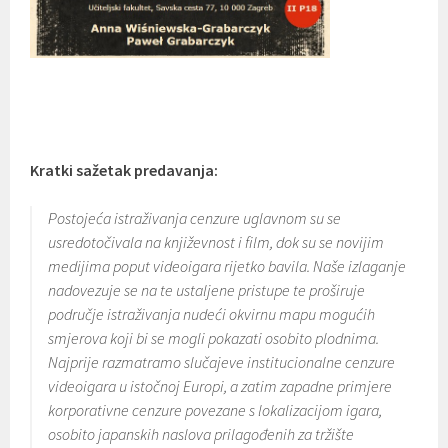
Kratki sažetak predavanja:
Postojeća istraživanja cenzure uglavnom su se
usredotočivala na književnost i film, dok su se novijim
medijima poput videoigara rijetko bavila. Naše izlaganje
nadovezuje se na te ustaljene pristupe te proširuje
područje istraživanja nudeći okvirnu mapu mogućih
smjerova koji bi se mogli pokazati osobito plodnima.
Najprije razmatramo slučajeve institucionalne cenzure
videoigara u istočnoj Europi, a zatim zapadne primjere
korporativne cenzure povezane s lokalizacijom igara,
osobito japanskih naslova prilagođenih za tržište