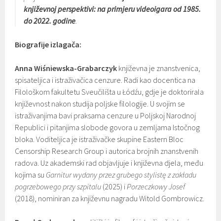
književnoj perspektivi: na primjeru videoigara od 1985.
do 2022. godine
.
Biografije izlagača:
Anna Wiśniewska-Grabarczyk
književna je znanstvenica,
spisateljica i istraživačica cenzure. Radi kao docentica na
Filološkom fakultetu Sveučilišta u Łódźu, gdje je doktorirala
književnost nakon studija poljske filologije. U svojim se
istraživanjima bavi praksama cenzure u Poljskoj Narodnoj
Republici i pitanjima slobode govora u zemljama Istočnog
bloka. Voditeljica je istraživačke skupine Eastern Bloc
Censorship Research Group i autorica brojnih znanstvenih
radova. Uz akademski rad objavljuje i književna djela, među
kojima su
Garnitur wydany przez grubego stylistę z zakładu
pogrzebowego przy szpitalu
(2025) i
Porzeczkowy Josef
(2018), nominiran za književnu nagradu Witold Gombrowicz.