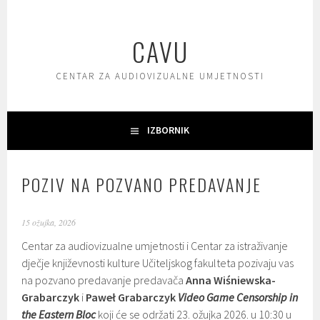
Skoči
do
CAVU
sadržaja
CENTAR ZA AUDIOVIZUALNE UMJETNOSTI
IZBORNIK
POZIV NA POZVANO PREDAVANJE
15 ožujka, 2026
Centar za audiovizualne umjetnosti i Centar za istraživanje
dječje književnosti kulture Učiteljskog fakulteta pozivaju vas
na pozvano predavanje predavača
Anna Wiśniewska-
Grabarczyk
i
Paweł Grabarczyk
Video Game Censorship in
the Eastern Bloc
koji će se održati 23. ožujka 2026. u 10:30 u