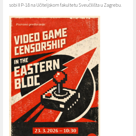
sobi II P-18 na Učiteljskom fakultetu Sveučilišta u Zagrebu.