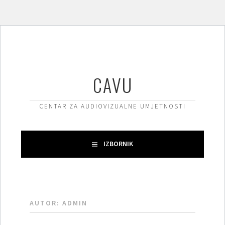
Skoči
do
sadržaja
CAVU
CENTAR ZA AUDIOVIZUALNE UMJETNOSTI
IZBORNIK
AUTOR:
ADMIN